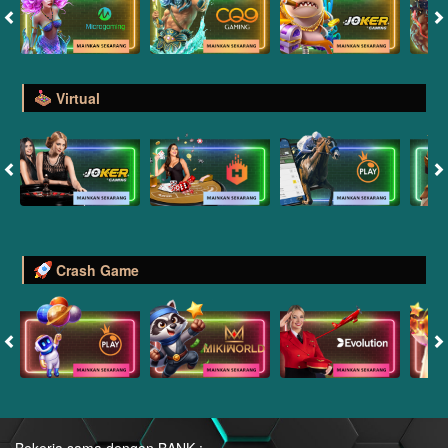
Virtual
Crash Game