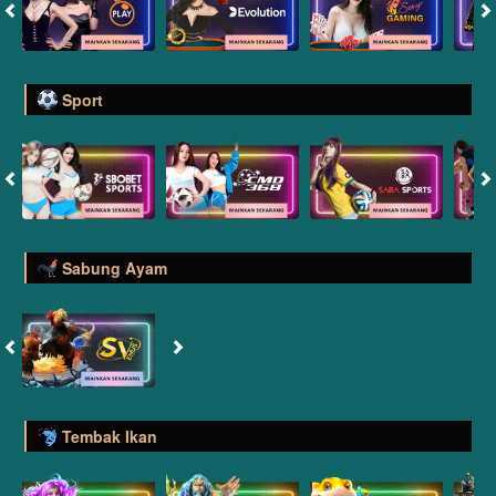
Sport
Sabung Ayam
Tembak Ikan