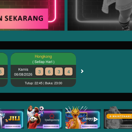
Hongkong
( Setiap Hari )
Kamis
5
3
6
3
4
06/08/2026
Tutup: 22:45 | Buka: 23:00
⚙ MAINTENANC