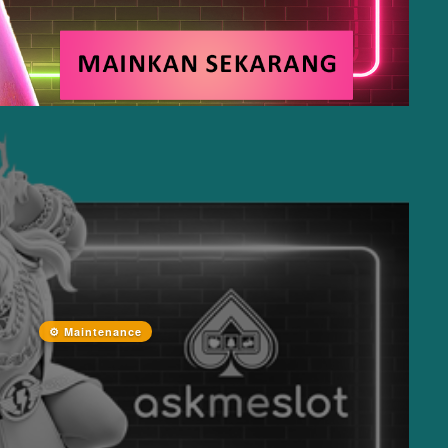
⚙ Maintenance