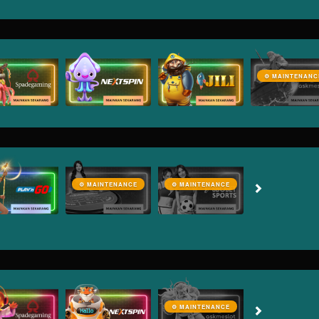
⚙ MAINTENANC
⚙ MAINTENANCE
⚙ MAINTENANCE
⚙ MAINTENANCE