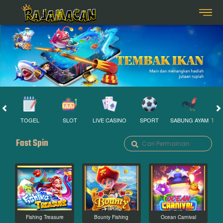
TOGEL
SLOT
LIVE CASINO
SPORT
SABUNG AYAM
TEM
Fast Spin
Fishing Treasure
Bounty Fishing
Ocean Carnival