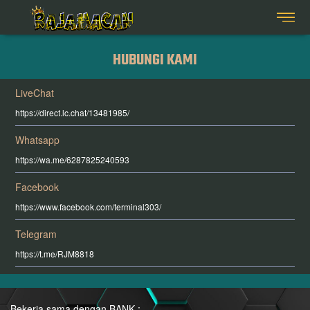
HUBUNGI KAMI
LiveChat
https://direct.lc.chat/13481985/
Whatsapp
https://wa.me/6287825240593
Facebook
https://www.facebook.com/terminal303/
Telegram
https://t.me/RJM8818
Bekerja sama dengan BANK :