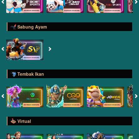
Sabung Ayam
Tembak Ikan
Virtual