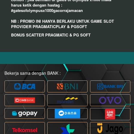
harus ketik dengan hastag :
#gatesofolympusx1000gacorrajamacan
NB : PROMO INI HANYA BERLAKU UNTUK GAME SLOT
PROVIDER PRAGMATICPLAY & PGSOFT
BONUS SCATTER PRAGMATIC & PG SOFT
Bekerja sama dengan BANK :