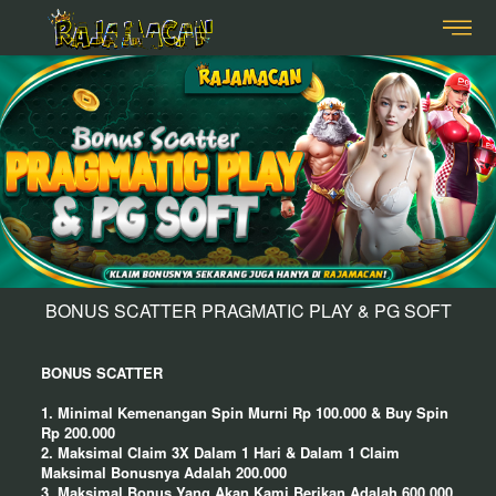
BONUS SCATTER PRAGMATIC PLAY & PG SOFT
BONUS SCATTER
1. Minimal Kemenangan Spin Murni Rp 100.000 & Buy Spin
Rp 200.000
2. Maksimal Claim 3X Dalam 1 Hari & Dalam 1 Claim
Maksimal Bonusnya Adalah 200.000
3. Maksimal Bonus Yang Akan Kami Berikan Adalah 600.000